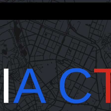
I
A C